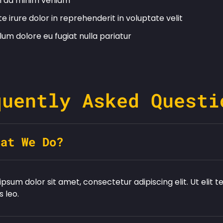
m ad minim veniam
te irure dolor in reprehenderit in voluptate velit
llum dolore eu fugiat nulla pariatur
quently Asked Questi
hat We Do?
psum dolor sit amet, consectetur adipiscing elit. Ut elit t
 leo.