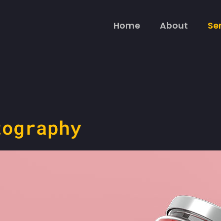
Home
About
Se
tography