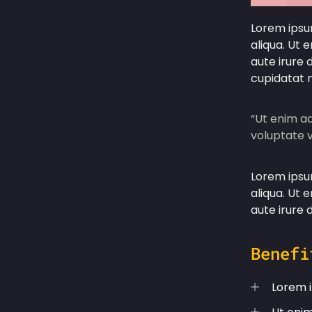
Lorem ipsum
aliqua. Ut 
aute irure 
cupidatat n
“Ut enim ad
voluptate v
Lorem ipsum
aliqua. Ut 
aute irure 
Benefi
Lorem i