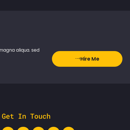
 magna aliqua. sed
Hire Me
Get In Touch