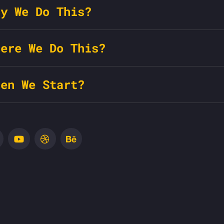
hy We Do This?
here We Do This?
hen We Start?