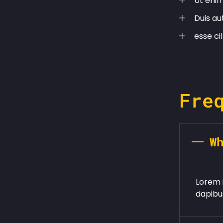
Ut eni
Duis au
esse ci
Fre
W
Lorem i
dapibus