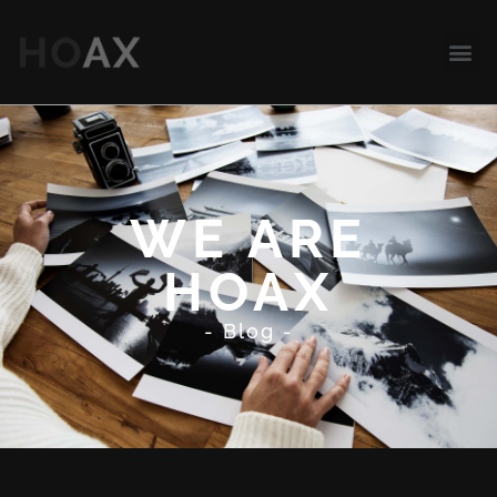
WE ARE
HOAX
- Blog -